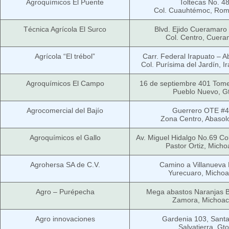
Agroquímicos El Puente
Toltecas No. 4
Col. Cuauhtémoc, Romi
Técnica Agrícola El Surco
Blvd. Ejido Cueramaro
Col. Centro, Cuer
Agrícola “El trébol”
Carr. Federal Irapuato – 
Col. Purísima del Jardín, I
Agroquímicos El Campo
16 de septiembre 401 Tomel
Pueblo Nuevo, G
Agrocomercial del Bajío
Guerrero OTE #
Zona Centro, Abasolo
Agroquímicos el Gallo
Av. Miguel Hidalgo No.69 Co
Pastor Ortiz, Mich
Agrohersa SA de C.V.
Camino a Villanueva 
Yurecuaro, Micho
Agro – Purépecha
Mega abastos Naranjas B
Zamora, Michoa
Agro innovaciones
Gardenia 103, Santa
Salvatierra, Gto