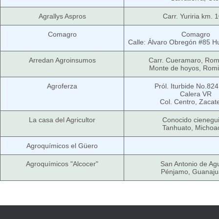
Agrallys Aspros
Carr. Yuriria km. 
Comagro
Comagro
Calle: Álvaro Obregón #85 H
Arredan Agroinsumos
Carr. Cueramaro, Romi
Monte de hoyos, Romit
Agroferza
Pról. Iturbide No.82
Calera VR
Col. Centro, Zacat
La casa del Agricultor
Conocido cienegui
Tanhuato, Michoa
Agroquímicos el Güero
Agroquímicos "Alcocer"
San Antonio de Agu
Pénjamo, Guanaju